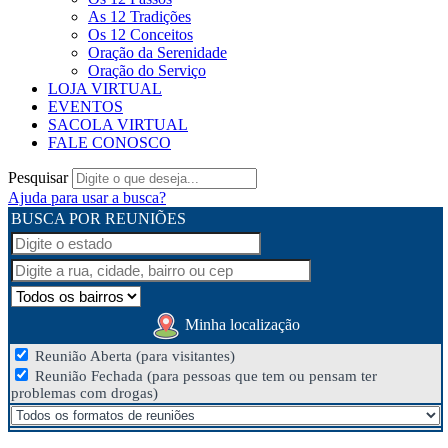
As 12 Tradições
Os 12 Conceitos
Oração da Serenidade
Oração do Serviço
LOJA VIRTUAL
EVENTOS
SACOLA VIRTUAL
FALE CONOSCO
Pesquisar
Ajuda para usar a busca?
BUSCA POR REUNIÕES
Minha localização
Reunião Aberta (para visitantes)
Reunião Fechada (para pessoas que tem ou pensam ter
problemas com drogas)