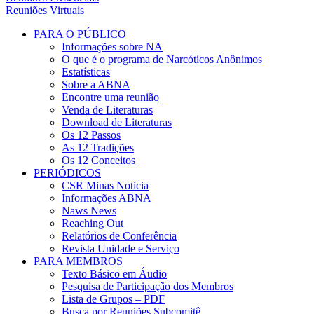
Reuniões Virtuais
PARA O PÚBLICO
Informações sobre NA
O que é o programa de Narcóticos Anônimos
Estatísticas
Sobre a ABNA
Encontre uma reunião
Venda de Literaturas
Download de Literaturas
Os 12 Passos
As 12 Tradições
Os 12 Conceitos
PERIÓDICOS
CSR Minas Noticia
Informações ABNA
Naws News
Reaching Out
Relatórios de Conferência
Revista Unidade e Serviço
PARA MEMBROS
Texto Básico em Áudio
Pesquisa de Participação dos Membros
Lista de Grupos – PDF
Busca por Reuniões Subcomitê