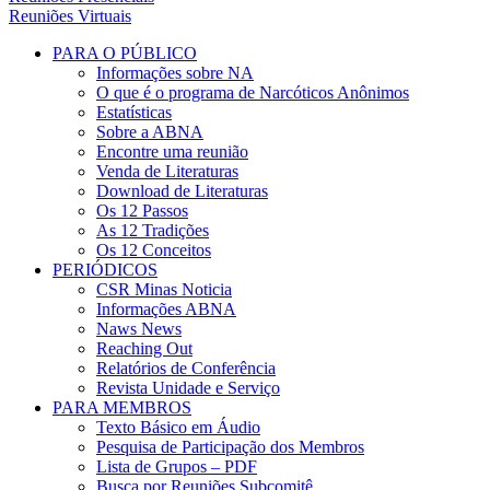
Reuniões Virtuais
PARA O PÚBLICO
Informações sobre NA
O que é o programa de Narcóticos Anônimos
Estatísticas
Sobre a ABNA
Encontre uma reunião
Venda de Literaturas
Download de Literaturas
Os 12 Passos
As 12 Tradições
Os 12 Conceitos
PERIÓDICOS
CSR Minas Noticia
Informações ABNA
Naws News
Reaching Out
Relatórios de Conferência
Revista Unidade e Serviço
PARA MEMBROS
Texto Básico em Áudio
Pesquisa de Participação dos Membros
Lista de Grupos – PDF
Busca por Reuniões Subcomitê